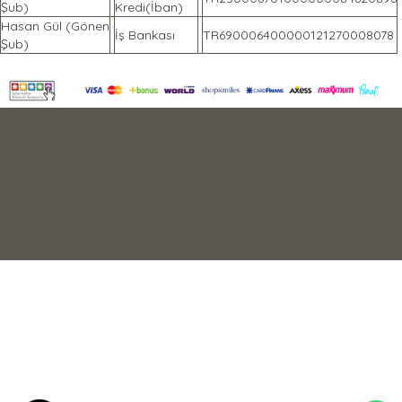
Şub)
Kredi(İban)
Hasan Gül (Gönen
İş Bankası
TR690006400000121270008078
Şub)