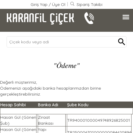
Giriş Yap
/
Üye Ol
Sipariş Takibi
"Ödeme"
Değerli müşterimiz,
Ödemenizi aşağıdaki banka hesaplarımızdan birine
gerçekleştirebilirsiniz.
Hesap Sahibi
Banka Adı
Şube Kodu
Hasan Gül (Gönen
Ziraat
TR940001000049748926825001
Şub)
Bankası
Hasan Gül (Gönen
Yapı
TR250006701000000084620896