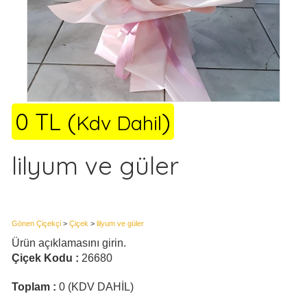
0 TL (
)
Kdv Dahil
lilyum ve güler
Gönen Çiçekçi
>
Çiçek
>
lilyum ve güler
Ürün açıklamasını girin.
Çiçek Kodu :
26680
Toplam :
0 (KDV DAHİL)