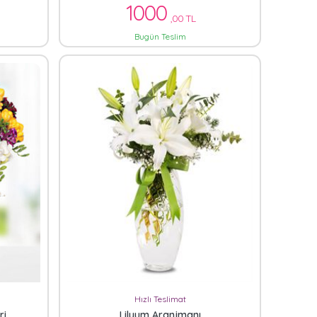
1000
,00 TL
Bugün Teslim
Hızlı Teslimat
ri
Lilyum Aranjmanı