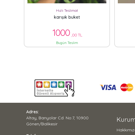
Hızlı Teslimat
karışık buket
1000
,00 TL
Bugün Teslim
Adres:
Altay, Banyolar Cd. No:7, 10900
Kurum
Gönen/Balikesir
Hakkımı