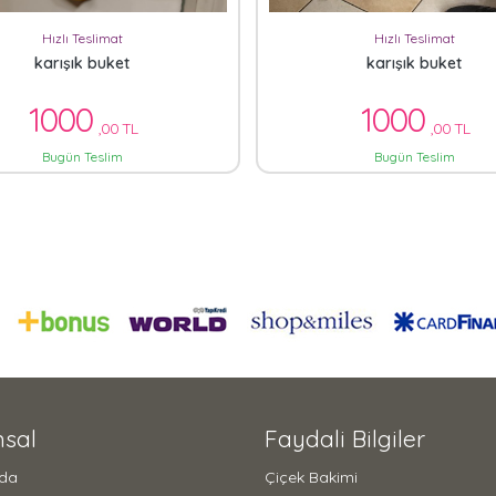
Hızlı Teslimat
Hızlı Teslimat
karışık buket
karışık buket
1000
1000
,00 TL
,00 TL
Bugün Teslim
Bugün Teslim
sal
Faydali Bilgiler
zda
Çiçek Bakimi