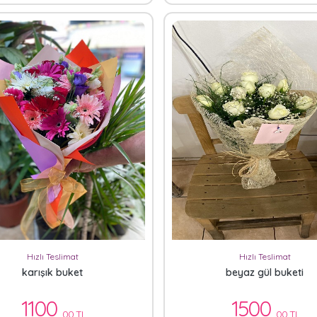
Hızlı Teslimat
Hızlı Teslimat
karışık buket
beyaz gül buketi
1100
1500
,00 TL
,00 TL