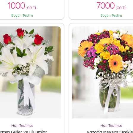
1000
7000
,00 TL
,00 TL
Bugün Teslim
Bugün Teslim
Hızlı Teslimat
Hızlı Teslimat
ırmızı Güller ve Lilyumlar
Vazoda Mevsim Çiçekle