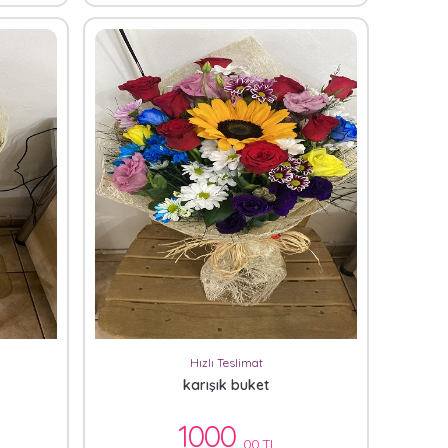
Hızlı Teslimat
karışık buket
1000
,00 TL