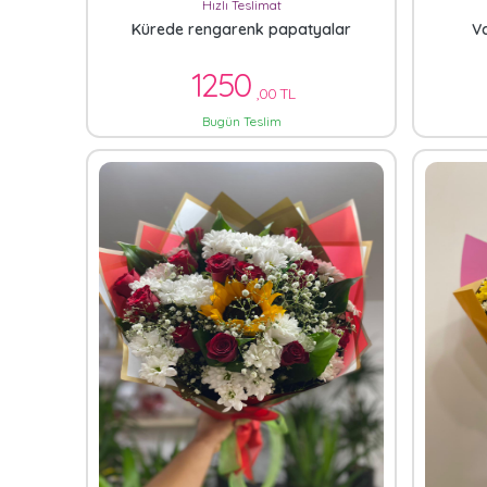
Hızlı Teslimat
Kürede rengarenk papatyalar
V
1250
,00 TL
Bugün Teslim