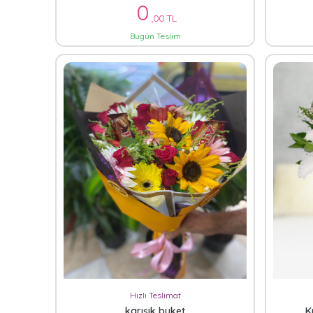
0
,00 TL
Bugün Teslim
Hızlı Teslimat
karışık buket
K